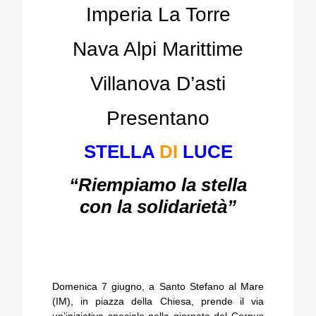
Imperia La Torre
Nava Alpi Marittime
Villanova D’asti
Presentano
STELLA
DI
LUCE
“Riempiamo la stella
con la solidarietà”
Domenica 7 giugno, a Santo Stefano al Mare
(IM), in piazza della Chiesa, prende il via
un’iniziativa speciale nella giornata del Corpus